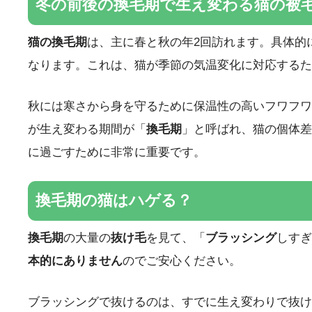
冬の前後の換毛期で生え変わる猫の被
猫の換毛期
は、主に春と秋の年2回訪れます。具体的
なります。これは、猫が季節の気温変化に対応するた
秋には寒さから身を守るために保温性の高いフワフワ
が生え変わる期間が「
換毛期
」と呼ばれ、猫の個体差
に過ごすために非常に重要です。
換毛期の猫はハゲる？
換毛期
の大量の
抜け毛
を見て、「
ブラッシング
しすぎ
本的にありません
のでご安心ください。
ブラッシングで抜けるのは、すでに生え変わりで抜け