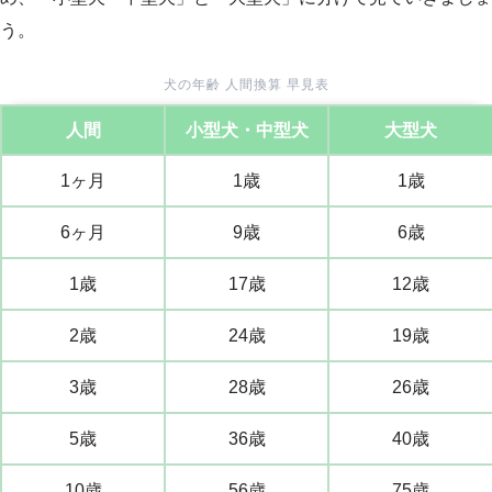
う。
犬の年齢 人間換算 早見表
人間
小型犬・中型犬
大型犬
1ヶ月
1歳
1歳
6ヶ月
9歳
6歳
1歳
17歳
12歳
2歳
24歳
19歳
3歳
28歳
26歳
5歳
36歳
40歳
10歳
56歳
75歳