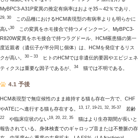
MyBPC3-A31P変異の推定有病率はおよそ35～42％であり、
29, 30
この品種におけるHCM表現型の有病率よりも明らかに
30
高い
この変異をホモ接合で持つメインクーン、MyBPC3-
R820W変異をホモ接合で持つラグドール、HCM罹患猫の第一
度近親者（遺伝子が半分同じ個体）は、HCMを発症するリス
30 – 33
クが高い。
ヒトのHCMでは非遺伝的要因やエピジェネ
34
ティクスは重要な因子であるが、
猫では不明である。
4.1 予後
HCM表現型で無症候性のまま維持する猫も存在一方で、CHF
13, 17, 19-21, 32, 35-37
やATEにへ進行する猫も存在する。
若齢
22
19, 20, 22, 35
や臨床症状のない
猫はより生存期間が長いと
報告されている。身体検査でのギャロップ音または不整脈の存
在、中等度から重度の左房拡大、LA FS%（LA fractional