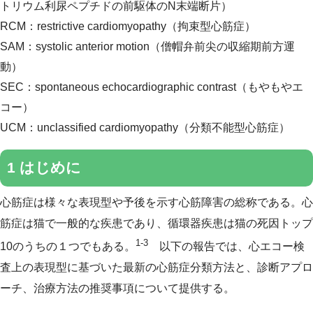
トリウム利尿ペプチドの前駆体のN末端断片）
RCM：restrictive cardiomyopathy（拘束型心筋症）
SAM：systolic anterior motion（僧帽弁前尖の収縮期前方運
動）
SEC：spontaneous echocardiographic contrast（もやもやエ
コー）
UCM：unclassified cardiomyopathy（分類不能型心筋症）
1 はじめに
心筋症は様々な表現型や予後を示す心筋障害の総称である。心
筋症は猫で一般的な疾患であり、循環器疾患は猫の死因トップ
1-3
10のうちの１つでもある。
以下の報告では、心エコー検
査上の表現型に基づいた最新の心筋症分類方法と、診断アプロ
ーチ、治療方法の推奨事項について提供する。