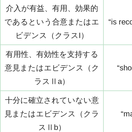
介入が有益、有用、効果的
であるという合意またはエ
“is re
ビデンス（クラスI）
有用性、有効性を支持する
意見またはエビデンス（ク
“sho
ラスⅡa）
十分に確立されていない意
見またはエビデンス（クラ
“ma
スⅡb）