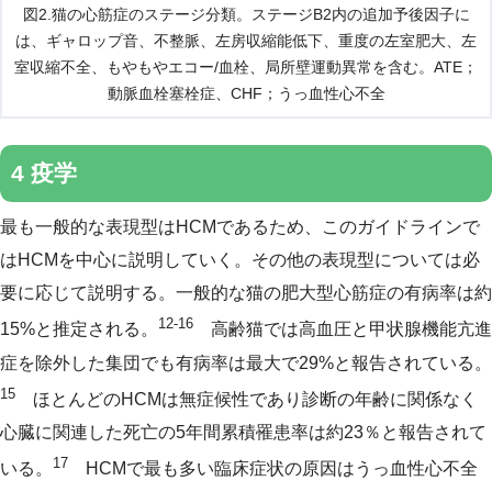
図2.猫の心筋症のステージ分類。ステージB2内の追加予後因子に
は、ギャロップ音、不整脈、左房収縮能低下、重度の左室肥大、左
室収縮不全、もやもやエコー/血栓、局所壁運動異常を含む。ATE；
動脈血栓塞栓症、CHF；うっ血性心不全
4 疫学
最も一般的な表現型はHCMであるため、このガイドラインで
はHCMを中心に説明していく。その他の表現型については必
要に応じて説明する。一般的な猫の肥大型心筋症の有病率は約
12-16
15%と推定される。
高齢猫では高血圧と甲状腺機能亢進
症を除外した集団でも有病率は最大で29%と報告されている。
15
ほとんどのHCMは無症候性であり診断の年齢に関係なく
心臓に関連した死亡の5年間累積罹患率は約23％と報告されて
17
いる。
HCMで最も多い臨床症状の原因はうっ血性心不全