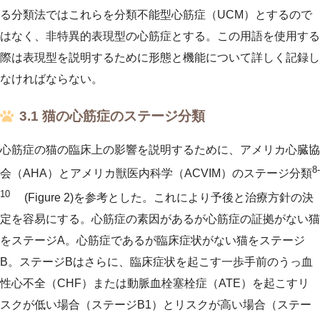
る分類法ではこれらを分類不能型心筋症（UCM）とするので
はなく、非特異的表現型の心筋症とする。この用語を使用する
際は表現型を説明するために形態と機能について詳しく記録し
なければならない。
3.1 猫の心筋症のステージ分類
心筋症の猫の臨床上の影響を説明するために、アメリカ心臓協
8-
会（AHA）とアメリカ獣医内科学（ACVIM）のステージ分類
10
(Figure 2)を参考とした。これにより予後と治療方針の決
定を容易にする。心筋症の素因があるが心筋症の証拠がない猫
をステージA。心筋症であるが臨床症状がない猫をステージ
B。ステージBはさらに、臨床症状を起こす一歩手前のうっ血
性心不全（CHF）または動脈血栓塞栓症（ATE）を起こすリ
スクが低い場合（ステージB1）とリスクが高い場合（ステー