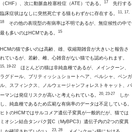
17
（CHF）、次に動脈血栓塞栓症（ATE）である。
先行する
11, 17,
臨床症状はなしに突然死亡する猫もわずかに存在する。
18
その他の表現型の有病率は不明であるが、無症候性の中で
15
最も多いのはHCMである。
HCMの猫で多いのは高齢、雄、収縮期雑音が大きいと報告さ
れているが、若齢、雌、心雑音がない猫でも認められます。
15, 19-22
ほとんどの猫は非純血種であるが、メインクーン、
ラグドール、ブリティッシュショートヘア、ペルシャ、ベンガ
ル、スフィンクス、ノルウェージャンフォレストキャット、バ
20, 23-27
ーマンは発症リスクが高いと考えられている。
しか
し、純血種であるため広範な有病率のデータは不足している。
ヒトのHCMではサルコメア遺伝子変異が一般的だが、猫では
ミオシン結合タンパク質C（MyBPC3）遺伝子内の2つの変異
23, 28
しか確認されていない。
メインクーン猫における