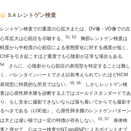
5.4 レントゲン検査
レントゲン検査での重度の心拡大または、DV像・VD像での左
52, 53
心耳拡大は心筋症を示唆する。
胸部レントゲン検査は
軽度から中程度の心筋症による形態変化に対する感度が低く、
CHFを引き起こすほど重度でも心陰影が正常な場合もある。
54
さらに、心陰影から心筋症の表現型を特定することは難し
く、バレンタインハートでさえ以前考えられていたほどHCM
55, 56
表現型に特異的な所見ではない。
しかしレントゲン検
査は心原性肺水腫を診断する上ではゴールドスタンダードであ
り、もし安全に撮影できないならば落ち着いてからでも撮影す
るべきである（LOE低）。心原性肺水腫のレントゲンパターン
52, 57
は犬とは違い猫では一定の特徴が存在しない。
身体検
査と併せて、心エコー検査やNT-proBNPによるポイントオブ