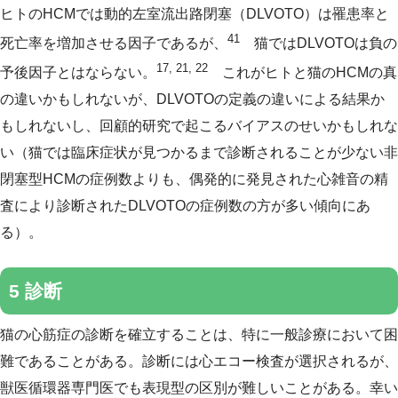
ヒトのHCMでは動的左室流出路閉塞（DLVOTO）は罹患率と
41
死亡率を増加させる因子であるが、
猫ではDLVOTOは負の
17, 21, 22
予後因子とはならない。
これがヒトと猫のHCMの真
の違いかもしれないが、DLVOTOの定義の違いによる結果か
もしれないし、回顧的研究で起こるバイアスのせいかもしれな
い（猫では臨床症状が見つかるまで診断されることが少ない非
閉塞型HCMの症例数よりも、偶発的に発見された心雑音の精
査により診断されたDLVOTOの症例数の方が多い傾向にあ
る）。
5 診断
猫の心筋症の診断を確立することは、特に一般診療において困
難であることがある。診断には心エコー検査が選択されるが、
獣医循環器専門医でも表現型の区別が難しいことがある。幸い