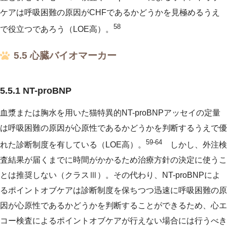
ケアは呼吸困難の原因がCHFであるかどうかを見極めるうえ
58
で役立つであろう（LOE高）。
5.5 心臓バイオマーカー
5.5.1 NT-proBNP
血漿または胸水を用いた猫特異的NT-proBNPアッセイの定量
は呼吸困難の原因が心原性であるかどうかを判断するうえで優
59-64
れた診断制度を有している（LOE高）。
しかし、外注検
査結果が届くまでに時間がかかるため治療方針の決定に使うこ
とは推奨しない（クラスⅢ）。その代わり、NT-proBNPによ
るポイントオブケアは診断制度を保ちつつ迅速に呼吸困難の原
因が心原性であるかどうかを判断することができるため、心エ
コー検査によるポイントオブケアが行えない場合には行うべき