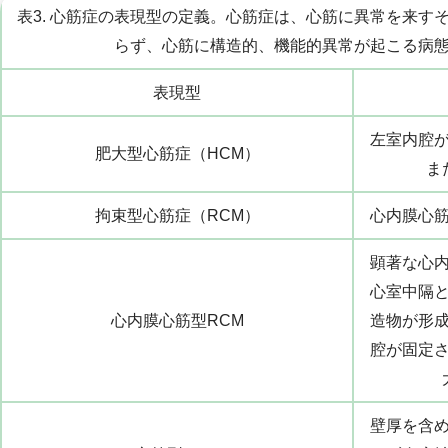
表3. 心筋症の表現型の定義。心筋症は、心筋に異常を来す
らず、心筋に構造的、機能的異常が起こる病
表現型
左室内腔
肥大型心筋症（HCM）
ま
拘束型心筋症（RCM）
心内膜心
顕著な心
心室中隔
心内膜心筋型RCM
造物が形
腔が固定
壁厚を含