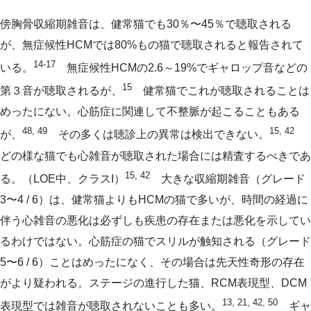
傍胸骨収縮期雑音は、健常猫でも30％〜45％で聴取される
が、無症候性HCMでは80%もの猫で聴取されると報告されて
14-17
いる。
無症候性HCMの2.6～19%でギャロップ音などの
15
第３音が聴取されるが、
健常猫でこれが聴取されることは
めったにない。心筋症に関連して不整脈が起こることもある
48, 49
15, 42
が、
その多くは聴診上の異常は検出できない。
どの様な猫でも心雑音が聴取された場合には精査するべきであ
15, 42
る。（LOE中、クラスI）
大きな収縮期雑音（グレード
3〜4 / 6）は、健常猫よりもHCMの猫で多いが、時間の経過に
伴う心雑音の悪化は必ずしも疾患の存在または悪化を示してい
るわけではない。心筋症の猫でスリルが触知される（グレード
5〜6 / 6）ことはめったになく、その場合は先天性奇形の存在
がより疑われる。ステージの進行した猫、RCM表現型、DCM
13, 21, 42, 50
表現型では雑音が聴取されないことも多い。
ギャ