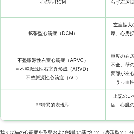
心筋型RCM
らず左房
左室拡大
拡張型心筋症（DCM）
厚、心房
重度の右
不整脈源性右室心筋症（ARVC）
不全、壁
＝不整脈源性右室異形成（ARVD）
変部が左
不整脈源性心筋症（AC）
うっ血
上記のい
非特異的表現型
症。心臓
我々は猫の心筋症を形態および機能に基づいて（表現型で）分