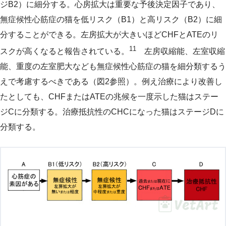
ジB2）に細分する。心房拡大は重要な予後決定因子であり、
無症候性心筋症の猫を低リスク（B1）と高リスク（B2）に細
分することができる。左房拡大が大きいほどCHFとATEのリ
11
スクが高くなると報告されている。
左房収縮能、左室収縮
能、重度の左室肥大なども無症候性心筋症の猫を細分類するう
えで考慮するべきである（図2参照）。例え治療により改善し
たとしても、CHFまたはATEの兆候を一度示した猫はステー
ジCに分類する。治療抵抗性のCHCになった猫はステージDに
分類する。