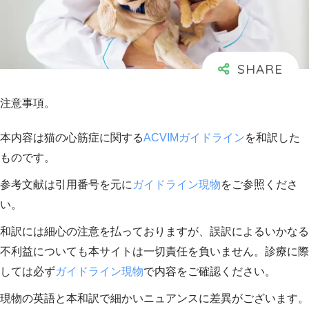
注意事項
。
本内容は猫の心筋症に関する
ACVIMガイドライン
を和訳した
ものです。
参考文献は引用番号を元に
ガイドライン現物
をご参照くださ
い。
和訳には細心の注意を払っておりますが、誤訳によるいかなる
不利益についても本サイトは一切責任を負いません。診療に際
しては必ず
ガイドライン現物
で内容をご確認ください。
現物の英語と本和訳で細かいニュアンスに差異がございます。