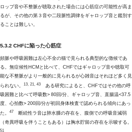
ロップ音や不整脈が聴取された場合には心筋症の可能性が高ま
るが、その他の第３音や二段脈性調律をギャロップ音と鑑別す
ることは難しい。
5.3.2 CHFに陥った心筋症
頻脈や呼吸困難は左心不全の猫で見られる典型的な徴候であ
る。無症候性HCMと比べて、CHFではギャロップ音や聴取可
能な不整脈がより一般的に見られるが心雑音はそれほど多く見
13, 21, 43
られない。
ある研究によると、CHFではその他の呼
吸困難と比べて呼吸数> 80回/分、ギャロップ音、直腸温<37.5
度、心拍数> 200回/分が初回身体検査で認められる傾向にあっ
47
た。
断続性ラ音は肺水腫の存在を、腹側での呼吸音減弱
（奇異呼吸を伴うこともある）は胸水貯留の存在を示唆する。
51