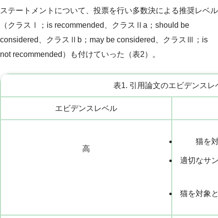
ステートメントについて、投票を行い多数決による推奨レベル
（クラスⅠ；is recommended、クラスⅡa；should be
considered、クラスⅡb；may be considered、クラスⅢ；is
not recommended）も付けていった（表2）。
表1. 引用論文のエビデンスレ
エビデンスレベル
猫を
高
適切なサ
猫を対象