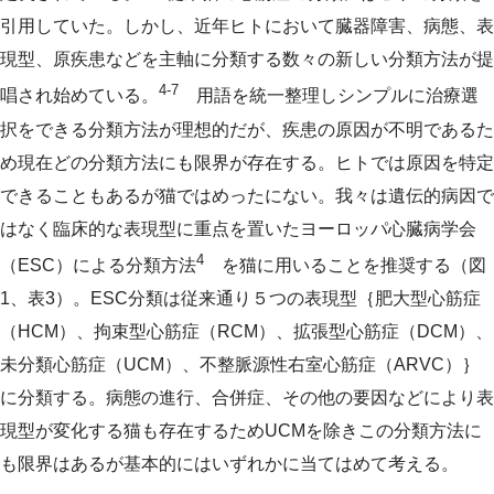
引用していた。しかし、近年ヒトにおいて臓器障害、病態、表
現型、原疾患などを主軸に分類する数々の新しい分類方法が提
4-7
唱され始めている。
用語を統一整理しシンプルに治療選
択をできる分類方法が理想的だが、疾患の原因が不明であるた
め現在どの分類方法にも限界が存在する。ヒトでは原因を特定
できることもあるが猫ではめったにない。我々は遺伝的病因で
はなく臨床的な表現型に重点を置いたヨーロッパ心臓病学会
4
（ESC）による分類方法
を猫に用いることを推奨する（図
1、表3）。ESC分類は従来通り５つの表現型｛肥大型心筋症
（HCM）、拘束型心筋症（RCM）、拡張型心筋症（DCM）、
未分類心筋症（UCM）、不整脈源性右室心筋症（ARVC）｝
に分類する。病態の進行、合併症、その他の要因などにより表
現型が変化する猫も存在するためUCMを除きこの分類方法に
も限界はあるが基本的にはいずれかに当てはめて考える。