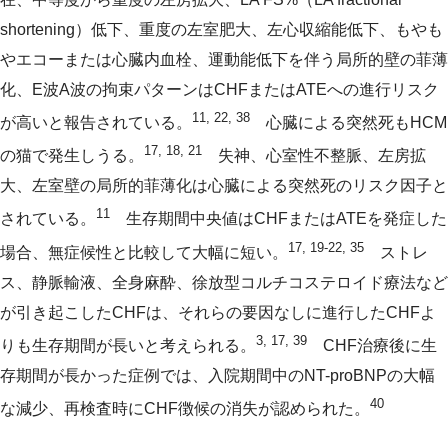
shortening）低下、重度の左室肥大、左心収縮能低下、もやも
やエコーまたは心臓内血栓、運動能低下を伴う局所的壁の菲薄
化、E波A波の拘束パターンはCHFまたはATEへの進行リスク
11, 22, 38
が高いと報告されている。
心臓による突然死もHCM
17, 18, 21
の猫で発生しうる。
失神、心室性不整脈、左房拡
大、左室壁の局所的菲薄化は心臓による突然死のリスク因子と
11
されている。
生存期間中央値はCHFまたはATEを発症した
17, 19-22, 35
場合、無症候性と比較して大幅に短い。
ストレ
ス、静脈輸液、全身麻酔、徐放型コルチコステロイド療法など
が引き起こしたCHFは、それらの要因なしに進行したCHFよ
3, 17, 39
りも生存期間が長いと考えられる。
CHF治療後に生
存期間が長かった症例では、入院期間中のNT-proBNPの大幅
40
な減少、再検査時にCHF徴候の消失が認められた。