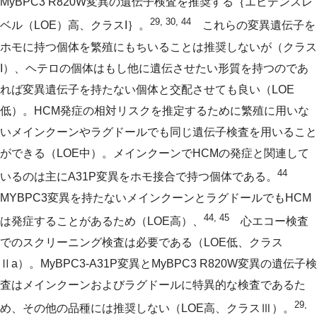
MyBPC3 R820W変異の遺伝子検査を推奨する｛エビデンスレ
29, 30, 44
ベル（LOE）高、クラスI｝。
これらの変異遺伝子を
ホモに持つ個体を繁殖にもちいることは推奨しないが（クラス
I）、ヘテロの個体はもし他に遺伝させたい形質を持つのであ
れば変異遺伝子を持たない個体と交配させても良い（LOE
低）。HCM発症の相対リスクを推定するために繁殖に用いな
いメインクーンやラグドールでも同じ遺伝子検査を用いること
ができる（LOE中）。メインクーンでHCMの発症と関連して
44
いるのは主にA31P変異をホモ接合で持つ個体である。
MYBPC3変異を持たないメインクーンとラグドールでもHCM
44, 45
は発症することがあるため（LOE高）、
心エコー検査
でのスクリーニング検査は必要である（LOE低、クラス
Ⅱa）。MyBPC3-A31P変異とMyBPC3 R820W変異の遺伝子検
査はメインクーンおよびラグドールに特異的な検査であるた
29,
め、その他の品種には推奨しない（LOE高、クラスⅢ）。