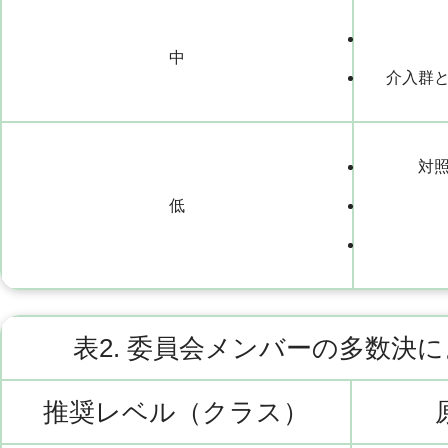
中
介入群
対
低
表2. 委員会メンバーの多数決
推奨レベル（クラス）