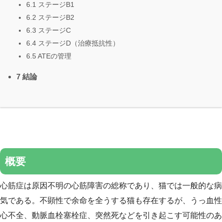
6.1 ステージB1
6.2 ステージB2
6.3 ステージC
6.4 ステージD（治療抵抗性）
6.5 ATEの管理
7 結論
概要
心筋症は原因不明の心筋障害の総称であり、猫では一般的な病
気である。不顕性で余命を全うする猫も存在するが、うっ血性
心不全、動脈血栓塞栓症、突然死などを引き起こす可能性のあ