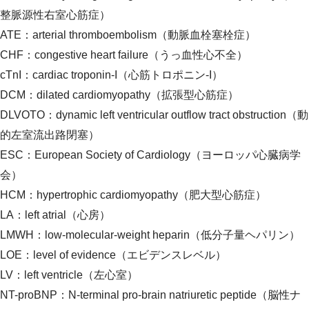
整脈源性右室心筋症）
ATE：arterial thromboembolism（動脈血栓塞栓症）
CHF：congestive heart failure（うっ血性心不全）
cTnI：cardiac troponin-I（心筋トロポニン-I）
DCM：dilated cardiomyopathy（拡張型心筋症）
DLVOTO：dynamic left ventricular outflow tract obstruction（動
的左室流出路閉塞）
ESC：European Society of Cardiology（ヨーロッパ心臓病学
会）
HCM：hypertrophic cardiomyopathy（肥大型心筋症）
LA：left atrial（心房）
LMWH：low-molecular-weight heparin（低分子量ヘパリン）
LOE：level of evidence（エビデンスレベル）
LV：left ventricle（左心室）
NT-proBNP：N-terminal pro-brain natriuretic peptide（脳性ナ