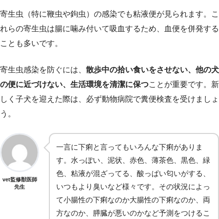
寄生虫（特に鞭虫や鉤虫）の感染でも粘液便が見られます。こ
れらの寄生虫は腸に噛み付いて吸血するため、血便を併発する
ことも多いです。
寄生虫感染を防ぐには、
散歩中の拾い食いをさせない、他の犬
の便に近づけない、生活環境を清潔に保つ
ことが重要です。新
しく子犬を迎えた際は、必ず動物病院で糞便検査を受けましょ
う。
一言に下痢と言ってもいろんな下痢がありま
す。水っぽい、泥状、赤色、薄茶色、黒色、緑
色、粘液が混ざってる、酸っぱい匂いがする、
vet監修獣医師
いつもより臭いなど様々です。その状況によっ
先生
て小腸性の下痢なのか大腸性の下痢なのか、両
方なのか、膵臓が悪いのかなど予測をつけるこ