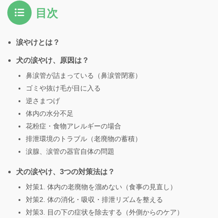
目次
涙やけとは？
犬の涙やけ、原因は？
鼻涙管が詰まっている（鼻涙管閉塞）
ゴミや抜け毛が目に入る
逆さまつげ
体内の水分不足
花粉症・食物アレルギーの場合
排泄環境のトラブル（老廃物の蓄積）
涙腺、涙管の器官自体の問題
犬の涙やけ、3つの対策法は？
対策1. 体内の老廃物を溜めない（食事の見直し）
対策2. 体の消化・吸収・排泄リズムを整える
対策3. 目の下の症状を除去する（外側からのケア）