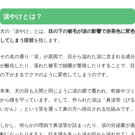
涙やけとは？
犬の「涙やけ」とは、
目の下の被毛が涙の影響で赤茶色に変色
してしまう症状
を指します。
その名の通り「涙」が原因で、目から溢れた涙に含まれる成分
が酸化したり、濡れた被毛で細菌が繁殖したりすることで、目
の下がまるでクマのように変色してしまうのです。
本来、犬の目も人間と同じように涙の膜で覆われ、乾燥やゴミ
から瞳を守っています。そして、作られた涙は「鼻涙管（びる
いかん）」という管を通って鼻の方へ排出される仕組みです。
しかし、何らかの理由で鼻涙管が詰まったり、涙の分泌量が過
剰になったりすると、行き場を失った涙が目から溢れ出てしま